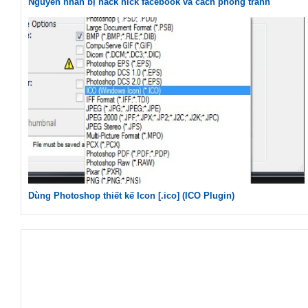
Nguyên nhân bị hack nick facebook và cách phòng tránh
Dùng Photoshop thiết kế Icon [.ico] (ICO Plugin)