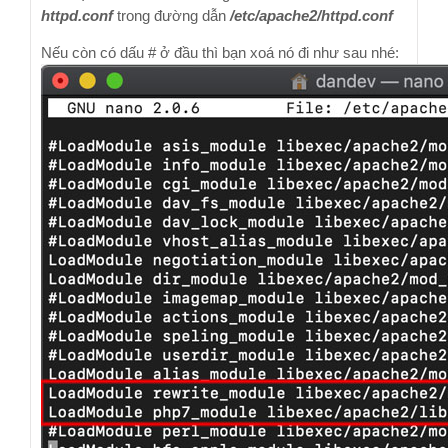
httpd.conf
trong đường dẫn
/etc/apache2/httpd.conf
Nếu còn có dấu # ở đầu thì bạn xoá nó đi như sau nhé: