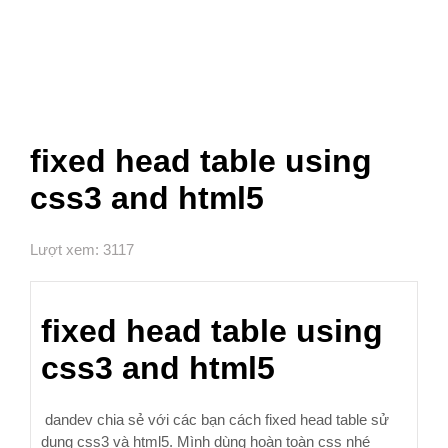
fixed head table using
css3 and html5
Lượt xem: 3117
fixed head table using
css3 and html5
dandev chia sẻ với các bạn cách fixed head table sử
dụng css3 và html5. Mình dùng hoàn toàn css nhé