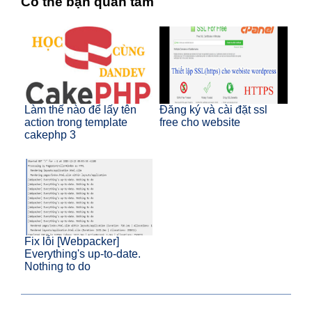
Có thể bạn quan tâm
Làm thế nào để lấy tên
Đăng ký và cài đặt ssl
action trong template
free cho website
cakephp 3
Fix lỗi [Webpacker]
Everything's up-to-date.
Nothing to do