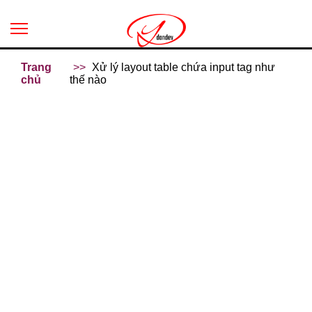
Trang
Xử lý layout table chứa input tag như
chủ
thế nào