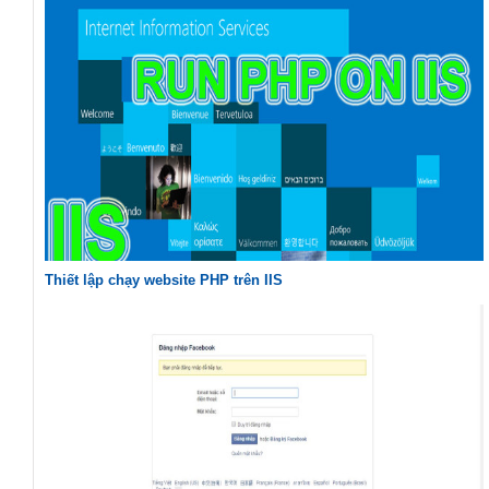
Thiết lập chạy website PHP trên IIS