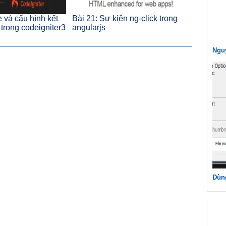
 và cấu hình kết
Bài 21: Sự kiện ng-click trong
trong codeigniter3
angularjs
Nguy
Dùng