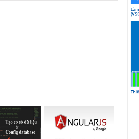
Làm 
(VS
Thiế