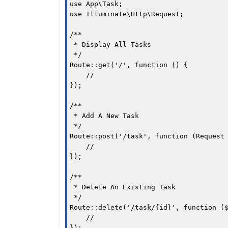
use App\Task;

use Illuminate\Http\Request;

/**

 * Display All Tasks

 */

Route::get('/', function () {

    //

});

/**

 * Add A New Task

 */

Route::post('/task', function (Request 
    //

});

/**

 * Delete An Existing Task

 */

Route::delete('/task/{id}', function ($
    //

});
