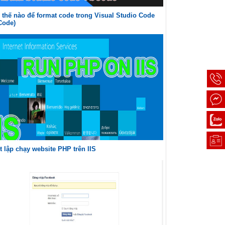
thế nào để format code trong Visual Studio Code
Code)
t lập chạy website PHP trên IIS