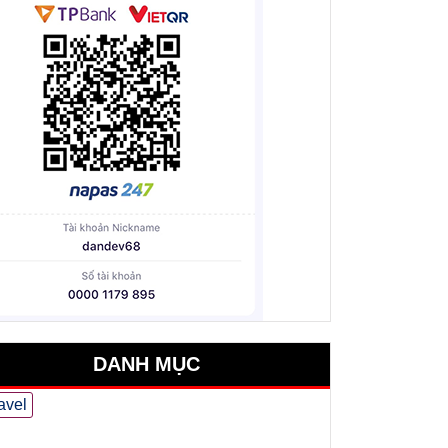
DANH MỤC
avel