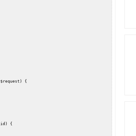
$request) {

id) {
