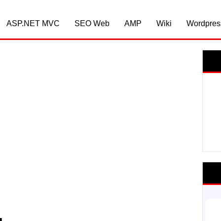
ASP.NET MVC
SEO Web
AMP
Wiki
Wordpres