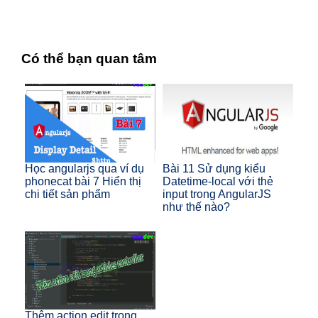
Có thể bạn quan tâm
Học angularjs qua ví dụ
Bài 11 Sử dụng kiểu
phonecat bài 7 Hiển thị
Datetime-local với thẻ
chi tiết sản phẩm
input trong AngularJS
như thế nào?
Thêm action edit trong