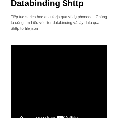
Databinding $http
Tiếp tục series học angularjs qua ví dụ phonecat. Chúng
ta cùng tìm hiểu về filter databinding và lấy data qua
$http từ file json