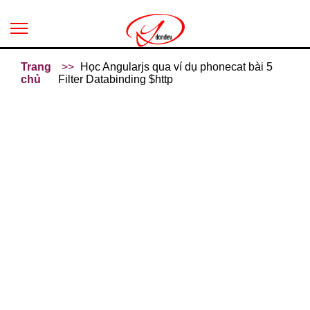
Trang
Học Angularjs qua ví dụ phonecat bài 5
chủ
Filter Databinding $http