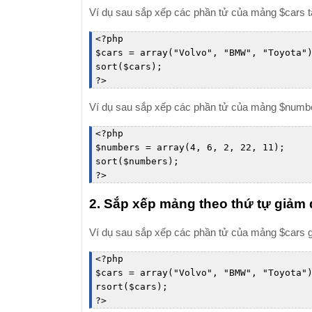
Ví dụ sau sắp xếp các phần tử của mảng $cars t
<
?
php

$cars = array("Volvo", "BMW", "Toyota")
sort($cars);

?
>
Ví dụ sau sắp xếp các phần tử của mảng $number
<
?
php

$numbers = array(4, 6, 2, 22, 11);

sort($numbers);

?
>
2. Sắp xếp mảng theo thứ tự giảm 
Ví dụ sau sắp xếp các phần tử của mảng $cars g
<
?
php

$cars = array("Volvo", "BMW", "Toyota")
rsort($cars);

?
>