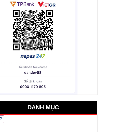
DANH MỤC
P