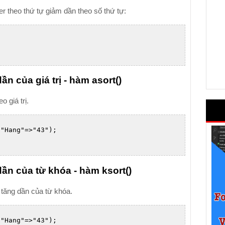
 theo thứ tự giảm dần theo số thứ tự:
n của giá trị - hàm asort()
 giá trị.
"Hang"=>"43");

ần của từ khóa - hàm ksort()
 tăng dần của từ khóa.
"Hang"=>"43");
