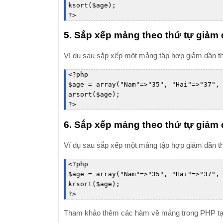
ksort($age);

?
>
5. Sắp xếp mảng theo thứ tự giảm dầ
Ví dụ sau sắp xếp một mảng tập hợp giảm dần theo
<
?
php

$age = array("Nam"=>"35", "Hai"=>"37", 
arsort($age);

?
>
6. Sắp xếp mảng theo thứ tự giảm 
Ví dụ sau sắp xếp một mảng tập hợp giảm dần theo
<
?
php

$age = array("Nam"=>"35", "Hai"=>"37", 
krsort($age);

?
>
Tham khảo thêm các hàm về mảng trong PHP t