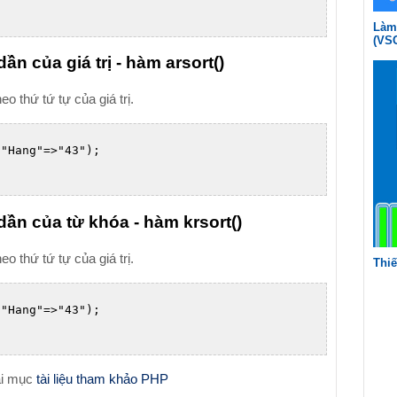
Làm 
(VS
n của giá trị - hàm arsort()
 thứ tứ tự của giá trị.
"Hang"=>"43");

dần của từ khóa - hàm krsort()
 thứ tứ tự của giá trị.
Thiế
"Hang"=>"43");

ại mục
tài liệu tham khảo PHP