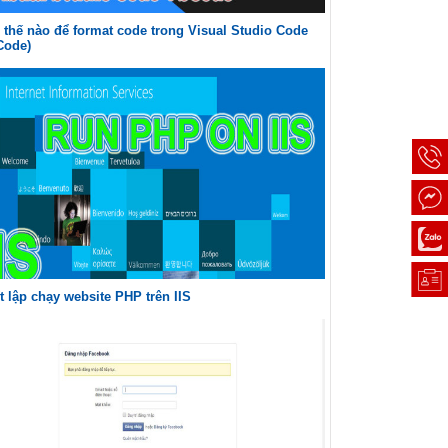
thế nào để format code trong Visual Studio Code
Code)
t lập chạy website PHP trên IIS