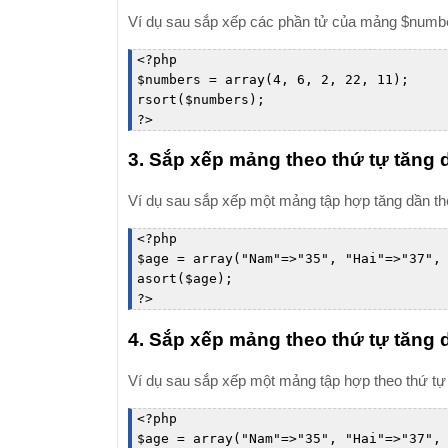
Ví dụ sau sắp xếp các phần tử của mảng $number
<
?
php

$numbers = array(4, 6, 2, 22, 11);

rsort($numbers);

?
>
3. Sắp xếp mảng theo thứ tự tăng dầ
Ví dụ sau sắp xếp một mảng tập hợp tăng dần theo
<
?
php

$age = array("Nam"=>"35", "Hai"=>"37", 
asort($age);

?
>
4. Sắp xếp mảng theo thứ tự tăng d
Ví dụ sau sắp xếp một mảng tập hợp theo thứ tự
<
?
php

$age = array("Nam"=>"35", "Hai"=>"37", 