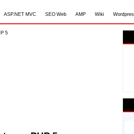
ASP.NET MVC
SEO Web
AMP
Wiki
Wordpres
HP 5