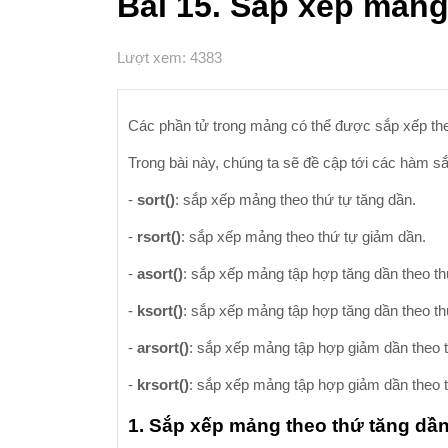
Bài 15. Sắp xếp mảng
Lượt xem: 4383
Các phần tử trong mảng có thể được sắp xếp the
Trong bài này, chúng ta sẽ đề cập tới các hàm 
-
sort()
: sắp xếp mảng theo thứ tự tăng dần.
-
rsort()
: sắp xếp mảng theo thứ tự giảm dần.
-
asort()
: sắp xếp mảng tập hợp tăng dần theo thứ
-
ksort()
: sắp xếp mảng tập hợp tăng dần theo th
-
arsort()
: sắp xếp mảng tập hợp giảm dần theo t
-
krsort()
: sắp xếp mảng tập hợp giảm dần theo t
1. Sắp xếp mảng theo thứ tăng dần