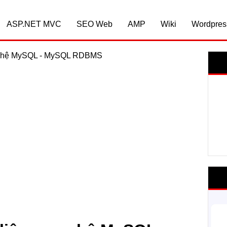
ASP.NET MVC
SEO Web
AMP
Wiki
Wordpres
uan hệ MySQL - MySQL RDBMS