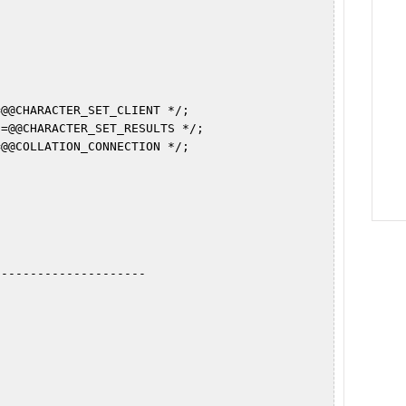


@@CHARACTER_SET_CLIENT */;

=@@CHARACTER_SET_RESULTS */;

@@COLLATION_CONNECTION */;

--------------------
