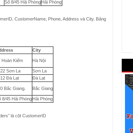
Số 8/45 Hải Phòng
Hải Phòng
stomerID, CustomerName, Phone, Address và City. Bảng
ddress
City
7 Hoàn Kiếm
Hà Nội
222 Sơn La
Sơn La
12 Đà Lạt
Đà Lạt
0 Bắc Giang.
Bắc Giang
 8/45 Hải Phòng
Hải Phòng
ders" là cột CustomerID