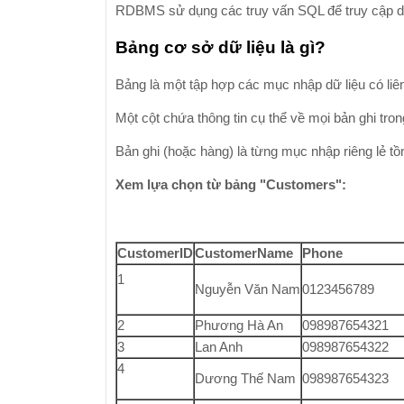
RDBMS sử dụng các truy vấn SQL để truy cập dữ 
Bảng cơ sở dữ liệu là gì?
Bảng là một tập hợp các mục nhập dữ liệu có li
Một cột chứa thông tin cụ thể về mọi bản ghi tro
Bản ghi (hoặc hàng) là từng mục nhập riêng lẻ tồn
Xem lựa chọn từ bảng "Customers":
CustomerID
CustomerName
Phone
1
Nguyễn Văn Nam
0123456789
2
Phương Hà An
098987654321
3
Lan Anh
098987654322
4
Dương Thế Nam
098987654323