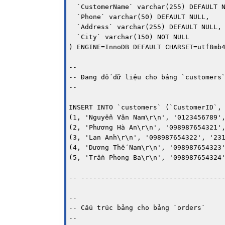
  `CustomerName` varchar(255) DEFAULT N
  `Phone` varchar(50) DEFAULT NULL,

  `Address` varchar(255) DEFAULT NULL,

  `City` varchar(150) NOT NULL

) ENGINE=InnoDB DEFAULT CHARSET=utf8mb4
--

-- Đang đổ dữ liệu cho bảng `customers`
--

INSERT INTO `customers` (`CustomerID`, 
(1, 'Nguyễn Văn Nam\r\n', '0123456789',
(2, 'Phương Hà An\r\n', '098987654321',
(3, 'Lan Anh\r\n', '098987654322', '231
(4, 'Dương Thế Nam\r\n', '098987654323'
(5, 'Trần Phong Ba\r\n', '098987654324'
-- ------------------------------------
--

-- Cấu trúc bảng cho bảng `orders`

--
