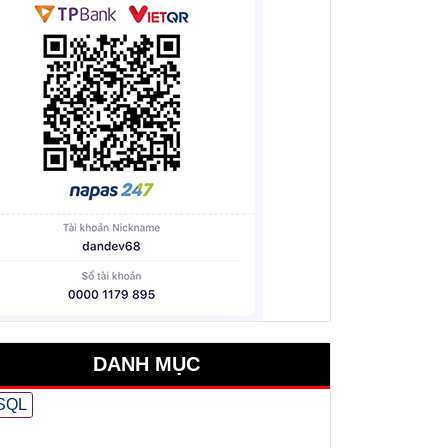
DANH MỤC
SQL