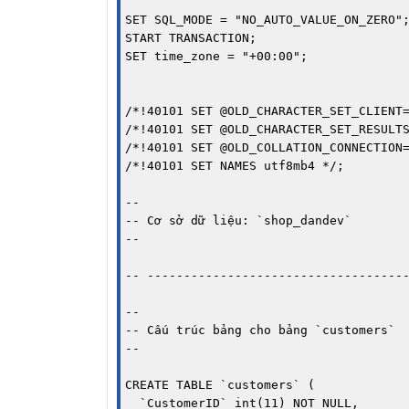
SET SQL_MODE = "NO_AUTO_VALUE_ON_ZERO";
START TRANSACTION;

SET time_zone = "+00:00";

/*!40101 SET @OLD_CHARACTER_SET_CLIENT=
/*!40101 SET @OLD_CHARACTER_SET_RESULTS
/*!40101 SET @OLD_COLLATION_CONNECTION=
/*!40101 SET NAMES utf8mb4 */;

--

-- Cơ sở dữ liệu: `shop_dandev`

--

-- ------------------------------------
--

-- Cấu trúc bảng cho bảng `customers`

--

CREATE TABLE `customers` (

  `CustomerID` int(11) NOT NULL,
