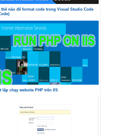
thế nào để format code trong Visual Studio Code
Code)
t lập chạy website PHP trên IIS