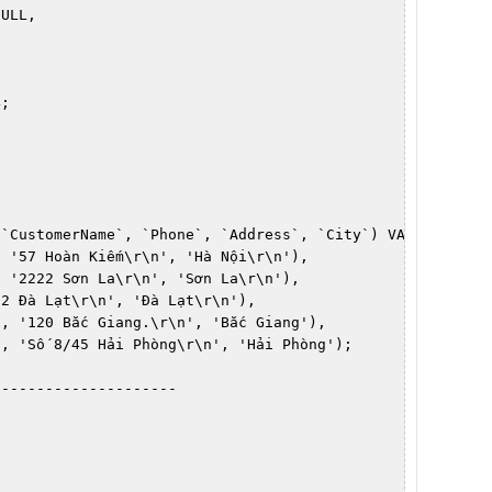
ULL,

;



`CustomerName`, `Phone`, `Address`, `City`) VALUES

 '57 Hoàn Kiếm\r\n', 'Hà Nội\r\n'),

 '2222 Sơn La\r\n', 'Sơn La\r\n'),

2 Đà Lạt\r\n', 'Đà Lạt\r\n'),

, '120 Bắc Giang.\r\n', 'Bắc Giang'),

, 'Số 8/45 Hải Phòng\r\n', 'Hải Phòng');

--------------------
