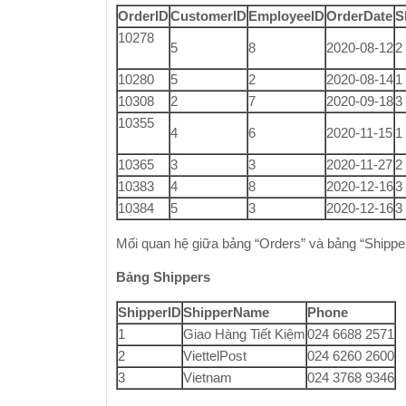
OrderID
CustomerID
EmployeeID
OrderDate
S
10278
5
8
2020-08-12
2
10280
5
2
2020-08-14
1
10308
2
7
2020-09-18
3
10355
4
6
2020-11-15
1
10365
3
3
2020-11-27
2
10383
4
8
2020-12-16
3
10384
5
3
2020-12-16
3
Mối quan hệ giữa bảng “Orders” và bảng “Shipper
Bảng Shippers
ShipperID
ShipperName
Phone
1
Giao Hàng Tiết Kiệm
024 6688 2571
2
ViettelPost
024 6260 2600
3
Vietnam
024 3768 9346