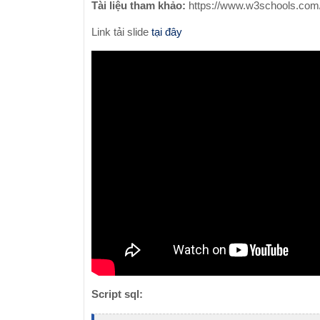
Tài liệu tham khảo:
https://www.w3schools.com
Link tải slide
tại đây
Script sql: