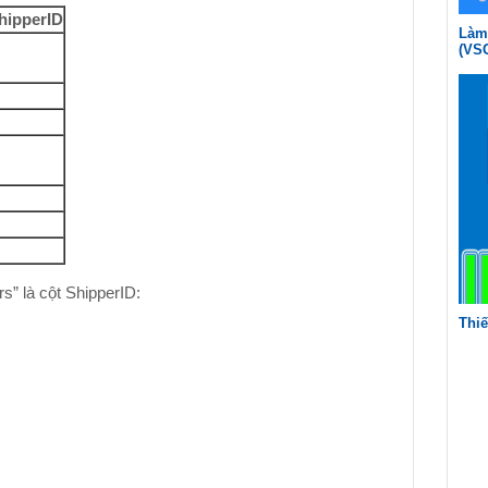
hipperID
Làm 
(VS
s” là cột ShipperID:
Thiế