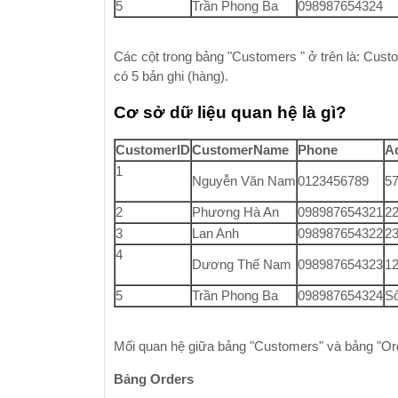
5
Trần Phong Ba
098987654324
Các cột trong bảng "Customers " ở trên là: Cu
có 5 bản ghi (hàng).
Cơ sở dữ liệu quan hệ là gì?
CustomerID
CustomerName
Phone
A
1
Nguyễn Văn Nam
0123456789
5
2
Phương Hà An
098987654321
2
3
Lan Anh
098987654322
23
4
Dương Thế Nam
098987654323
12
5
Trần Phong Ba
098987654324
Số
Mối quan hệ giữa bảng "Customers" và bảng "Or
Bảng Orders