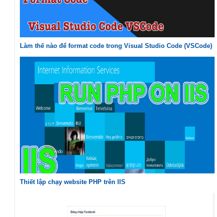
Làm thế nào để format code trong Visual Studio Code (VSCode)
Thiết lập chạy website PHP trên IIS