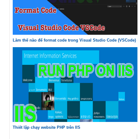
Làm thế nào để format code trong Visual Studio Code (VSCode)
Thiết lập chạy website PHP trên IIS