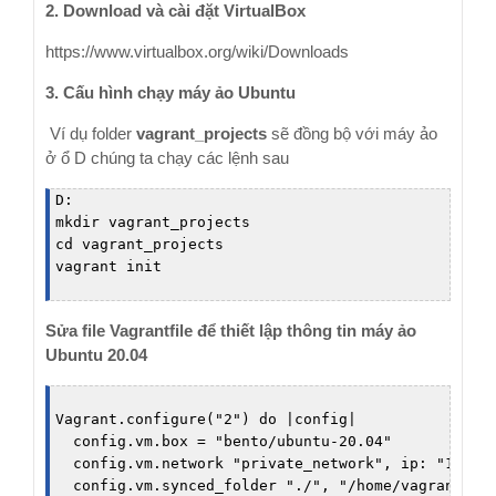
2. Download và cài đặt VirtualBox
https://www.virtualbox.org/wiki/Downloads
3. Cấu hình chạy máy ảo Ubuntu
Ví dụ folder
vagrant_projects
sẽ đồng bộ với máy ảo
ở ổ D chúng ta chạy các lệnh sau
D:

mkdir vagrant_projects

cd vagrant_projects

Sửa file Vagrantfile để thiết lập thông tin máy ảo
Ubuntu 20.04
Vagrant.configure("2") do |config|

  config.vm.box = "bento/ubuntu-20.04"

  config.vm.network "private_network", ip: "172.20
  config.vm.synced_folder "./", "/home/vagrant"
