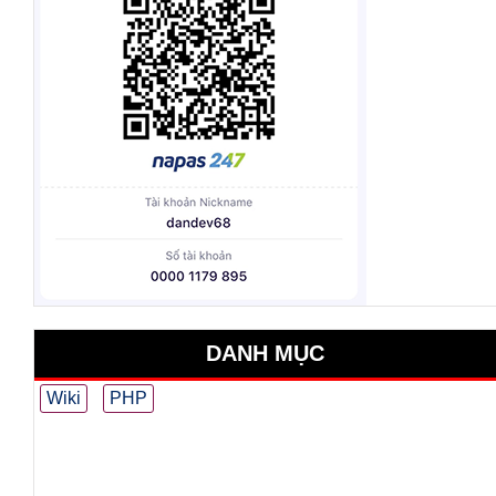
DANH MỤC
Wiki
PHP