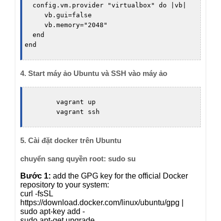
  config.vm.provider "virtualbox" do |vb|

     vb.gui=false

     vb.memory="2048"

  end

4. Start máy ảo Ubuntu và SSH vào máy ảo
	vagrant up

5. Cài đặt docker trên Ubuntu
chuyển sang quyền root: sudo su
Bước 1:
add the GPG key for the official Docker
repository to your system:
curl -fsSL
https://download.docker.com/linux/ubuntu/gpg |
sudo apt-key add -
sudo apt-get upgrade