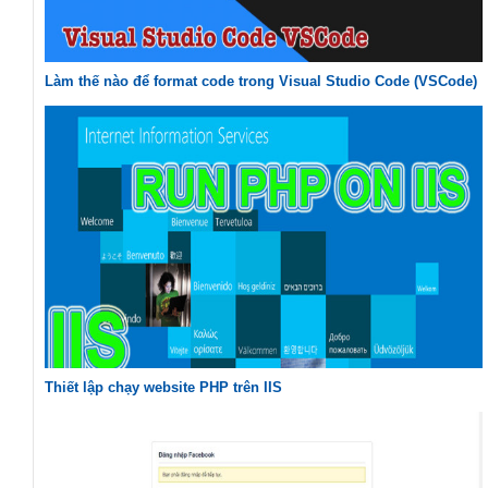
Làm thế nào để format code trong Visual Studio Code (VSCode)
Thiết lập chạy website PHP trên IIS