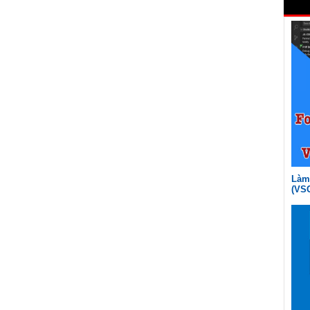
Làm 
(VS