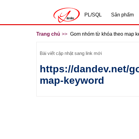
PL/SQL
Sản phẩm
Trang chủ
Gom nhóm từ khóa theo map k
Bài viết cập nhật sang link mới
https://dandev.net/
map-keyword