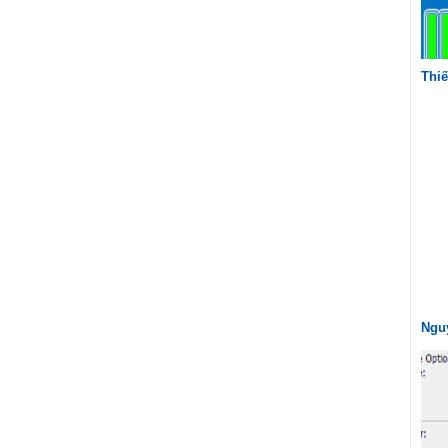
Thiế
Nguy