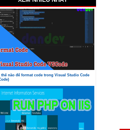
thế nào để format code trong Visual Studio Code
Code)