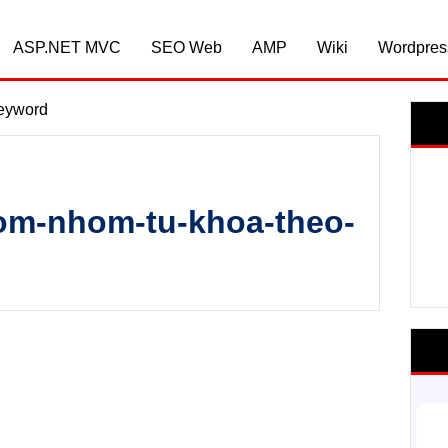
ASP.NET MVC
SEO Web
AMP
Wiki
Wordpres
eyword
gom-nhom-tu-khoa-theo-